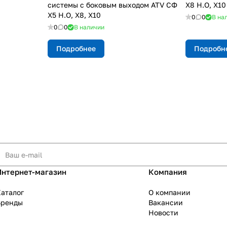
системы с боковым выходом ATV СФ
X8 H.O, X10
X5 H.O, X8, X10
0
0
В на
0
0
В наличии
Подробнее
Подробн
Интернет-магазин
Компания
аталог
О компании
Бренды
Вакансии
Новости