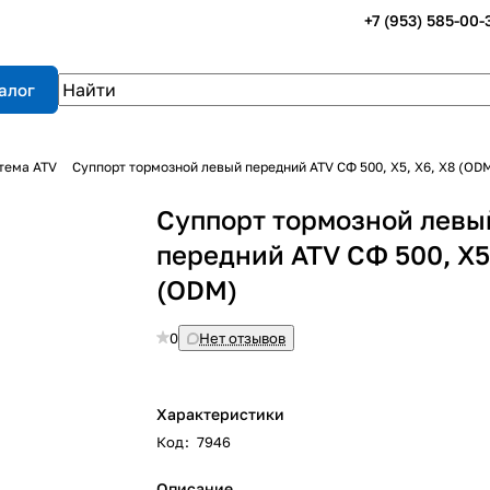
+7 (953) 585-00-
алог
тема ATV
Суппорт тормозной левый передний ATV СФ 500, X5, X6, X8 (OD
Суппорт тормозной левы
передний ATV СФ 500, X5,
(ODM)
0
Нет отзывов
Характеристики
Код
:
7946
Описание