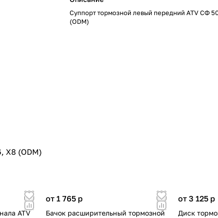
Суппорт тормозной левый передний ATV СФ 500
(ODM)
, X8 (ODM)
от 1 765
p
от 3 125
p
гнала ATV
Бачок расширительный тормозной
Диск тормо