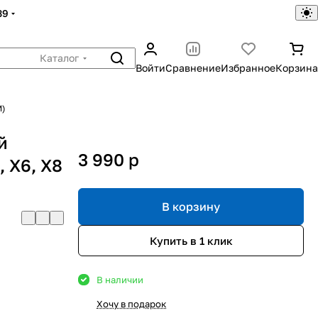
39
Каталог
Войти
Сравнение
Избранное
Корзина
M)
й
3 990
p
 X6, X8
В корзину
Купить в 1 клик
В наличии
Хочу в подарок