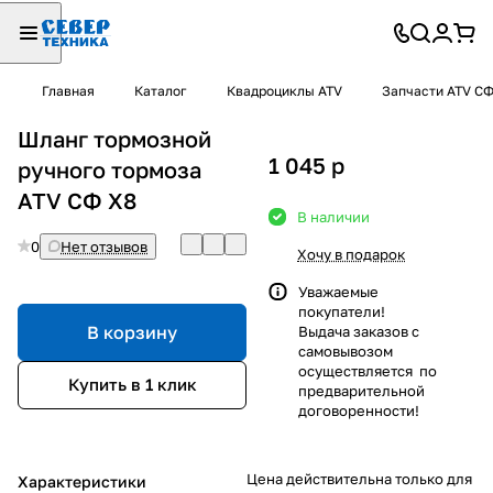
Главная
Каталог
Квадроциклы ATV
Запчасти ATV С
Шланг тормозной
1 045
p
ручного тормоза
ATV СФ X8
В наличии
0
Нет отзывов
Хочу в подарок
Уважаемые
покупатели!
В корзину
Выдача заказов с
самовывозом
осуществляется по
Купить в 1 клик
предварительной
договоренности!
Цена действительна только для
Характеристики