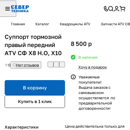
Главная
Каталог
Квадроциклы ATV
Запчасти ATV С
Суппорт тормозной
8 500
p
правый передний
ATV СФ X8 H.O, X10
В наличии
0
Нет отзывов
Хочу в подарок
Уважаемые
покупатели!
В корзину
Выдача заказов с
самовывозом
осуществляется по
Купить в 1 клик
предварительной
договоренности!
Цена действительна только для
Характеристики