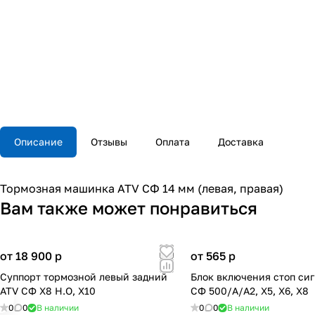
Описание
Отзывы
Оплата
Доставка
Тормозная машинка ATV СФ 14 мм (левая, правая)
Вам также может понравиться
от 18 900
p
от 565
p
Суппорт тормозной левый задний
Блок включения стоп си
ATV СФ X8 H.O, X10
СФ 500/A/A2, X5, X6, X8
0
0
В наличии
0
0
В наличии