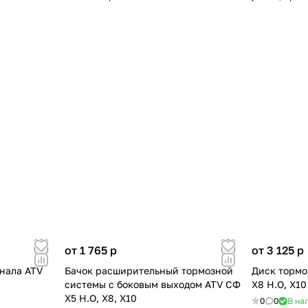
от 1 765
p
от 3 125
p
гнала ATV
Бачок расширительный тормозной
Диск тормо
системы с боковым выходом ATV СФ
X8 H.O, X10
X5 H.O, X8, X10
0
0
В на