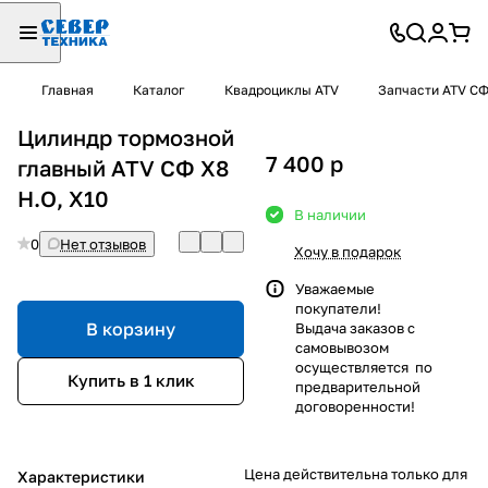
Главная
Каталог
Квадроциклы ATV
Запчасти ATV С
Цилиндр тормозной
7 400
p
главный ATV СФ X8
H.O, X10
В наличии
0
Нет отзывов
Хочу в подарок
Уважаемые
покупатели!
В корзину
Выдача заказов с
самовывозом
осуществляется по
Купить в 1 клик
предварительной
договоренности!
Цена действительна только для
Характеристики