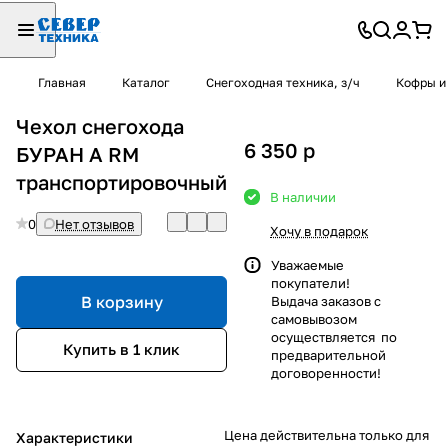
Главная
Каталог
Снегоходная техника, з/ч
Кофры и
Чехол снегохода
6 350
p
БУРАН А RM
транспортировочный
В наличии
0
Нет отзывов
Хочу в подарок
Уважаемые
покупатели!
В корзину
Выдача заказов с
самовывозом
осуществляется по
Купить в 1 клик
предварительной
договоренности!
Цена действительна только для
Характеристики