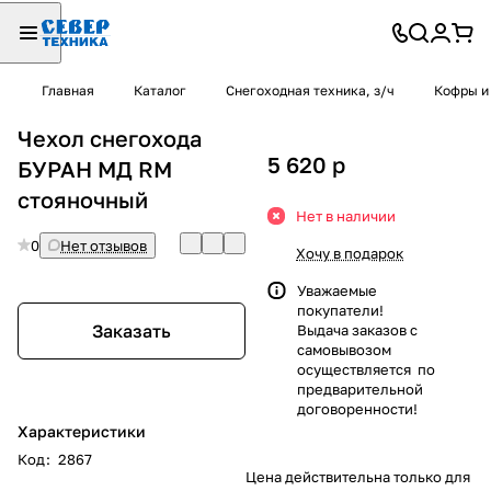
Главная
Каталог
Снегоходная техника, з/ч
Кофры и
Чехол снегохода
5 620
p
БУРАН МД RM
стояночный
Нет в наличии
0
Нет отзывов
Хочу в подарок
Уважаемые
покупатели!
Заказать
Выдача заказов с
самовывозом
осуществляется по
предварительной
договоренности!
Характеристики
Код
:
2867
Цена действительна только для