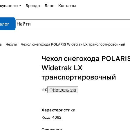
купателю
Бренды
Блог
Контакты
алог
в
Чехлы
Чехол снегохода POLARIS Widetrak LX транспортировочный
Чехол снегохода POLARI
Widetrak LX
транспортировочный
0
Нет отзывов
Характеристики
Код
:
4062
Описание