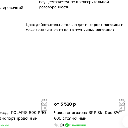
осуществляется по предварительной
договоренности!
ортировочный
Цена действительна только для интернет-магазина и
может отличаться от цен в розничных магазинах
от 5 520
p
охода POLARIS 800 PRO
Чехол снегохода BRP Ski-Doo SWT
анспортировочный
600 стояночный
личии
0
0
В наличии