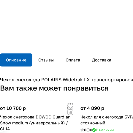
Описание
Отзывы
Оплата
Доставка
Чехол снегохода POLARIS Widetrak LX транспортирово
Вам также может понравиться
от 10 700
p
от 4 890
p
Чехол снегохода DOWCO Guardian
Чехол для снегохода БУ
Snow medium (универсальный) /
стояночный
США
0
0
В наличии