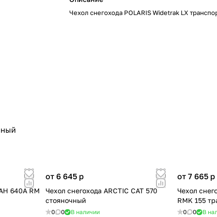
Чехол снегохода POLARIS Widetrak LX трансп
чный
от 6 645
p
от 7 665
p
РАН 640А RM
Чехол снегохода ARCTIC CAT 570
Чехол снег
стояночный
RMK 155 тр
0
0
В наличии
0
0
В на