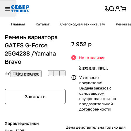
Главная
Каталог
Снегоходная техника, з/ч
Ремни в
Ремень вариатора
7 952
p
GATES G-Force
25G4238 /Yamaha
Нет в наличии
Bravo
Хочу в подарок
0
Нет отзывов
Уважаемые
покупатели!
Выдача заказов с
самовывозом
Заказать
осуществляется по
предварительной
договоренности!
Характеристики
Цена действительна только для
Код
:
5198