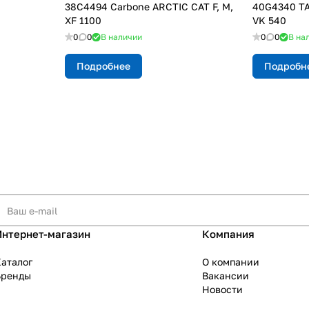
38С4494 Carbone ARCTIC CAT F, M,
40G4340 ТА
XF 1100
VK 540
0
0
В наличии
0
0
В на
Подробнее
Подробн
Интернет-магазин
Компания
аталог
О компании
Бренды
Вакансии
Новости