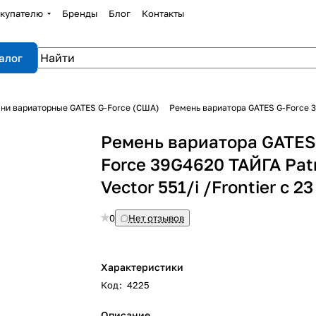
купателю
Бренды
Блог
Контакты
алог
ни вариаторные GATES G-Force (США)
Ремень вариатора GATES G-Force 39G
Ремень вариатора GATES
Force 39G4620 ТАЙГА Patr
Vector 551/i /Frontier с 23
0
Нет отзывов
Характеристики
Код
:
4225
Описание