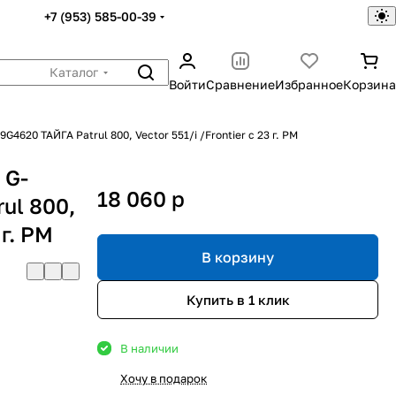
+7 (953) 585-00-39
Каталог
Войти
Сравнение
Избранное
Корзина
4620 ТАЙГА Patrul 800, Vector 551/i /Frontier с 23 г. РМ
 G-
18 060
p
ul 800,
 г. РМ
В корзину
Купить в 1 клик
В наличии
Хочу в подарок