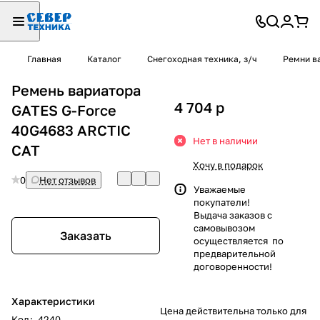
Главная
Каталог
Снегоходная техника, з/ч
Ремни в
Ремень вариатора
4 704
p
GATES G-Force
40G4683 ARCTIC
Нет в наличии
CAT
Хочу в подарок
0
Нет отзывов
Уважаемые
покупатели!
Выдача заказов с
самовывозом
Заказать
осуществляется по
предварительной
договоренности!
Характеристики
Цена действительна только для
Код
:
4240