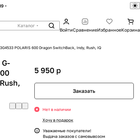
39
Каталог
Войти
Сравнение
Избранное
Корзина
3G4533 POLARIS 600 Dragon SwitchBack, Indy, Rush, IQ
 G-
5 950
p
600
 Rush,
Заказать
Нет в наличии
Хочу в подарок
Уважаемые покупатели!
Выдача заказов с самовывозом