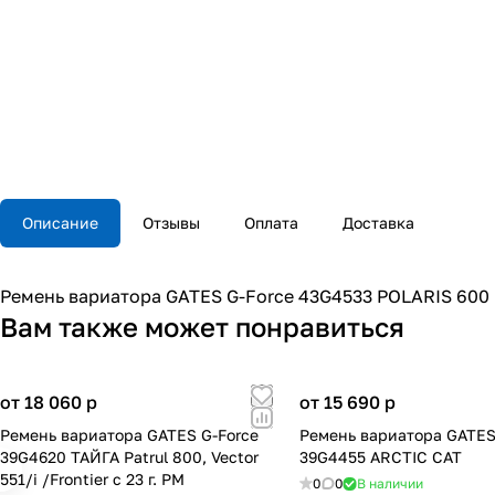
Описание
Отзывы
Оплата
Доставка
Ремень вариатора GATES G-Force 43G4533 POLARIS 600 D
Вам также может понравиться
от 18 060
p
от 15 690
p
Ремень вариатора GATES G-Force
Ремень вариатора GATES
39G4620 ТАЙГА Patrul 800, Vector
39G4455 ARCTIC CAT
551/i /Frontier с 23 г. РМ
0
0
В наличии