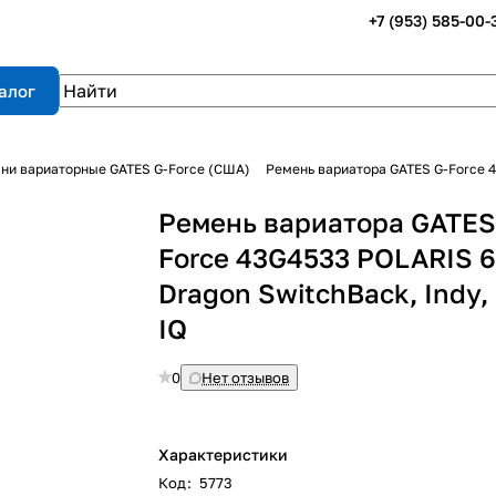
+7 (953) 585-00-
алог
ни вариаторные GATES G-Force (США)
Ремень вариатора GATES G-Force 4
Ремень вариатора GATES
Force 43G4533 POLARIS 
Dragon SwitchBack, Indy,
IQ
0
Нет отзывов
Характеристики
Код
:
5773