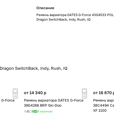
Описание
Ремень вариатора GATES G-Force 43G4533 POL
Dragon SwitchBack, Indy, Rush, IQ
ragon SwitchBack, Indy, Rush, IQ
от 14 340
p
от 16 670
 G-Force
Ремень вариатора GATES G-Force
Ремень вар
39G4266 BRP Ski-Doo
38С4494 Ca
XF 1100
0
0
В наличии