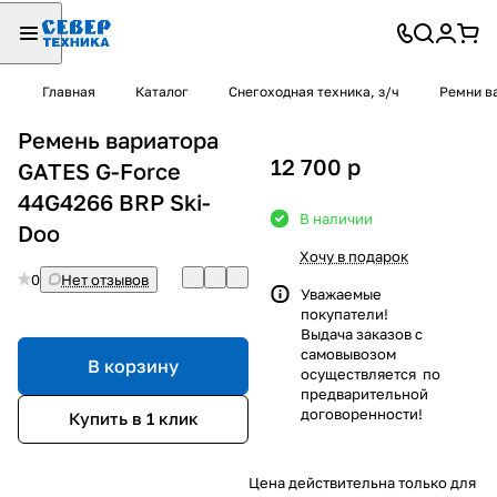
Главная
Каталог
Снегоходная техника, з/ч
Ремни в
Ремень вариатора
12 700
p
GATES G-Force
44G4266 BRP Ski-
В наличии
Doo
Хочу в подарок
0
Нет отзывов
Уважаемые
покупатели!
Выдача заказов с
самовывозом
В корзину
осуществляется по
предварительной
договоренности!
Купить в 1 клик
Цена действительна только для