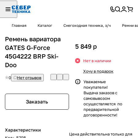
Главная
Каталог
Снегоходная техника, з/ч
Ремни в
Ремень вариатора
5 849
p
GATES G-Force
45G4222 BRP Ski-
Нет в наличии
Doo
Хочу в подарок
0
Нет отзывов
Уважаемые
покупатели!
Выдача заказов с
самовывозом
Заказать
осуществляется по
предварительной
договоренности!
Характеристики
Цена действительна только для
Код
:
5708