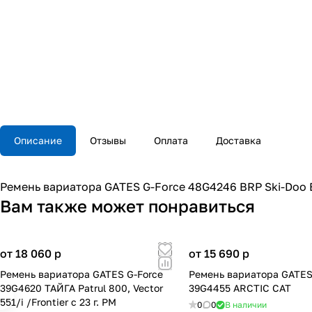
Описание
Отзывы
Оплата
Доставка
Ремень вариатора GATES G-Force 48G4246 BRP Ski-Doo E
Вам также может понравиться
от 18 060
p
от 15 690
p
Ремень вариатора GATES G-Force
Ремень вариатора GATES
39G4620 ТАЙГА Patrul 800, Vector
39G4455 ARCTIC CAT
551/i /Frontier с 23 г. РМ
0
0
В наличии