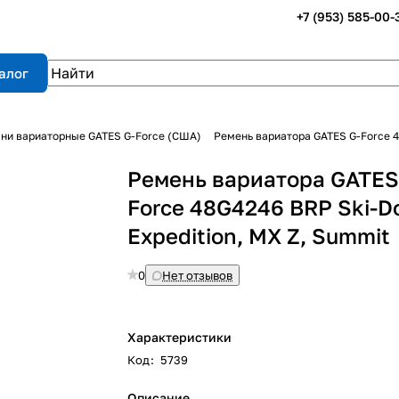
+7 (953) 585-00-
алог
ни вариаторные GATES G-Force (США)
Ремень вариатора GATES G-Force 4
Ремень вариатора GATES
Force 48G4246 BRP Ski-D
Expedition, MX Z, Summit
0
Нет отзывов
Характеристики
Код
:
5739
Описание