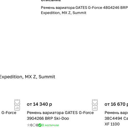
Ремень вариатора GATES G-Force 48G4246 BRP
Expedition, MX Z, Summit
xpedition, MX Z, Summit
от 14 340
p
от 16 670
 G-Force
Ремень вариатора GATES G-Force
Ремень вар
39G4266 BRP Ski-Doo
38С4494 Ca
XF 1100
0
0
В наличии