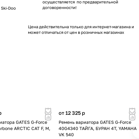
осуществляется по предварительной
договоренности!
 Ski-Doo
Цена действительна только для интернет-магазина и
может отличаться от цен в розничных магазинах
p
от 12 325
p
иатора GATES G-Force
Ремень вариатора GATES G-Force
rbone ARCTIC CAT F, M,
40G4340 ТАЙГА, БУРАН 4Т, YAMAHA
VK 540