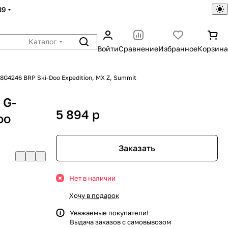
39
Каталог
Войти
Сравнение
Избранное
Корзина
8G4246 BRP Ski-Doo Expedition, MX Z, Summit
 G-
5 894
p
oo
Заказать
Нет в наличии
Хочу в подарок
Уважаемые покупатели!
Выдача заказов с самовывозом