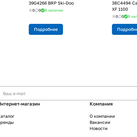
39G4266 BRP Ski-Doo
38С4494 Ca
XF 1100
0
0
В наличии
0
0
В на
Подробнее
Подробн
Интернет-магазин
Компания
аталог
О компании
Бренды
Вакансии
Новости