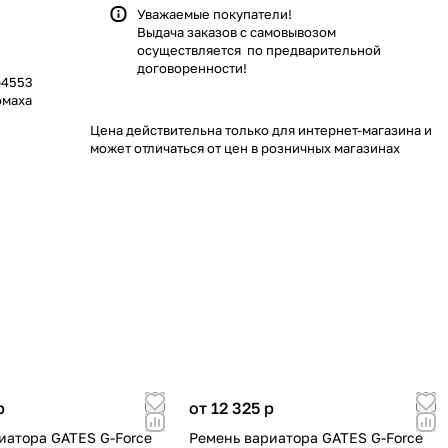
Уважаемые покупатели!
Выдача заказов с самовывозом
осуществляется по предварительной
договоренности!
G4553
омаха
Цена действительна только для интернет-магазина и
может отличаться от цен в розничных магазинах
p
от 12 325
p
иатора GATES G-Force
Ремень вариатора GATES G-Force