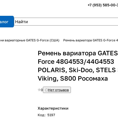
+7 (953) 585-00-
алог
ни вариаторные GATES G-Force (США)
Ремень вариатора GATES G-Force 4
Ремень вариатора GATES
Force 48G4553/44G4553
POLARIS, Ski-Doo, STELS
Viking, S800 Росомаха
0
Нет отзывов
Характеристики
Код
:
5197