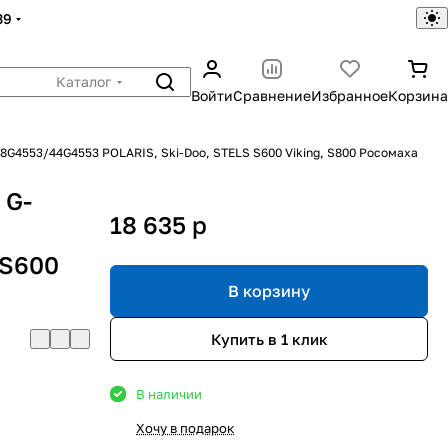
39
Каталог
Войти
Сравнение
Избранное
Корзина
8G4553/44G4553 POLARIS, Ski-Doo, STELS S600 Viking, S800 Росомаха
 G-
18 635
p
 S600
В корзину
Купить в 1 клик
В наличии
Хочу в подарок