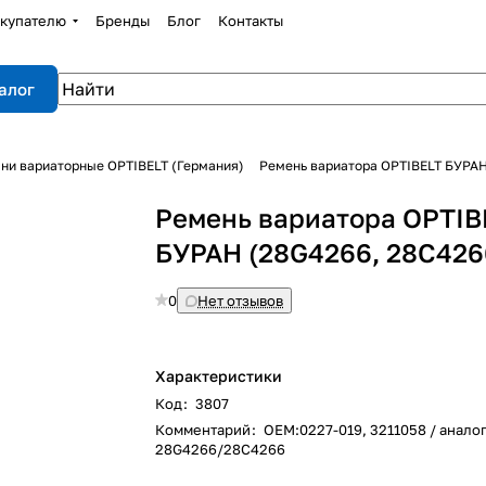
купателю
Бренды
Блог
Контакты
алог
ни вариаторные OPTIBELT (Германия)
Ремень вариатора OPTIBELT БУРАН
Ремень вариатора OPTIB
БУРАН (28G4266, 28C426
0
Нет отзывов
Характеристики
Код
:
3807
Комментарий
:
ОЕМ:0227-019, 3211058 / анало
28G4266/28C4266