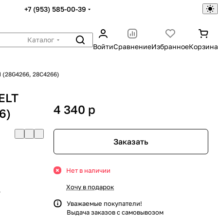
+7 (953) 585-00-39
Каталог
Войти
Сравнение
Избранное
Корзина
 (28G4266, 28C4266)
ELT
4 340
p
6)
Заказать
Нет в наличии
Хочу в подарок
г
Уважаемые покупатели!
Выдача заказов с самовывозом