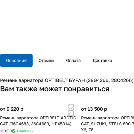
Описание
Отзывы
Оплата
Доставка
Ремень вариатора OPTIBELT БУРАН (28G4266, 28C4266)
Вам также может понравиться
от 9 220
p
от 13 500
p
Ремень вариатора OPTIBELT ARCTIC
Ремень вариатора OPTIB
CAT (36G4683, 36C4683, HPX5014)
CAT, SUZUKI, STELS 600-
X6, Z6
0
0
В наличии