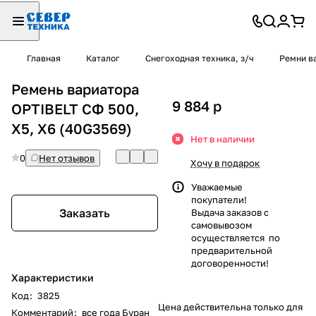
Главная
Каталог
Снегоходная техника, з/ч
Ремни в
Ремень вариатора
9 884
p
OPTIBELT СФ 500,
X5, X6 (40G3569)
Нет в наличии
0
Нет отзывов
Хочу в подарок
Уважаемые
покупатели!
Заказать
Выдача заказов с
самовывозом
осуществляется по
предварительной
договоренности!
Характеристики
Код
:
3825
Цена действительна только для
Комментарий
:
все года Буран