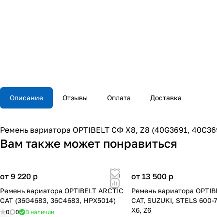
Описание
Отзывы
Оплата
Доставка
Ремень вариатора OPTIBELT СФ X8, Z8 (40G3691, 40C36
Вам также может понравиться
от 9 220
p
от 13 500
p
Ремень вариатора OPTIBELT ARCTIC
Ремень вариатора OPTIB
CAT (36G4683, 36C4683, HPX5014)
CAT, SUZUKI, STELS 600-
X6, Z6
0
0
В наличии