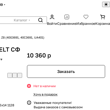
39
Каталог
Войти
Сравнение
Избранное
Корзина
 Z8 (40G3691, 40C3691, UA401)
ELT СФ
10 360
p
,
Заказать
Нет в наличии
Хочу в подарок
Уважаемые покупатели!
5х14 1128
Выдача заказов с самовывозом