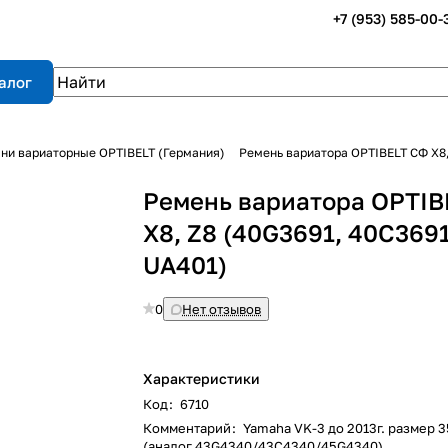
+7 (953) 585-00-
алог
ни вариаторные OPTIBELT (Германия)
Ремень вариатора OPTIBELT СФ X8,
Ремень вариатора OPTIB
X8, Z8 (40G3691, 40C3691
UA401)
0
Нет отзывов
Характеристики
Код
:
6710
Комментарий
:
Yamaha VK-3 до 2013г. размер 3
(аналог 43G4340/43C4340/45G4340)