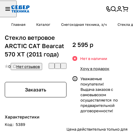
Главная
Каталог
Снегоходная техника, з/ч
Стекла 
Стекло ветровое
2 595
p
ARCTIC CAT Bearcat
570 XT (2011 года)
Нет в наличии
0
Нет отзывов
Хочу в подарок
Уважаемые
покупатели!
Заказать
Выдача заказов с
самовывозом
осуществляется по
предварительной
договоренности!
Характеристики
Код
:
5389
Цена действительна только для