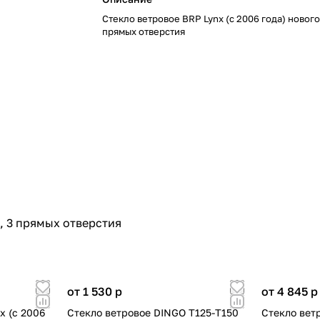
Стекло ветровое BRP Lynx (c 2006 года) нового
прямых отверстия
а, 3 прямых отверстия
от 1 530
p
от 4 845
p
x (c 2006
Стекло ветровое DINGO Т125-Т150
Стекло вет