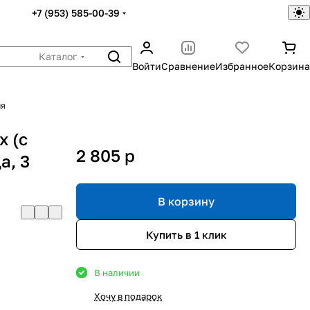
+7 (953) 585-00-39
Каталог
Войти
Сравнение
Избранное
Корзина
ия
x (c
2 805
p
а, 3
В корзину
Купить в 1 клик
В наличии
Хочу в подарок