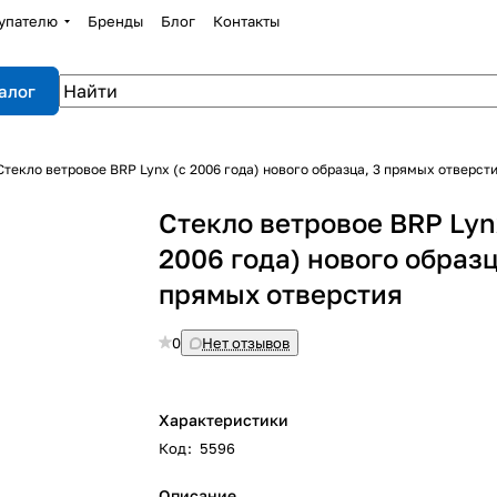
упателю
Бренды
Блог
Контакты
алог
Стекло ветровое BRP Lynx (c 2006 года) нового образца, 3 прямых отверст
Стекло ветровое BRP Lyn
2006 года) нового образц
прямых отверстия
0
Нет отзывов
Характеристики
Код
:
5596
Описание