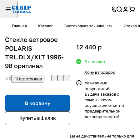
Главная
Каталог
Снегоходная техника, з/ч
Стекла 
Стекло ветровое
12 440
p
POLARIS
TRL.DLX/XLT 1996-
В наличии
98 оригинал
Хочу в подарок
0
Нет отзывов
Уважаемые
покупатели!
Выдача заказов с
самовывозом
В корзину
осуществляется по
предварительной
договоренности!
Купить в 1 клик
Цена действительна только для