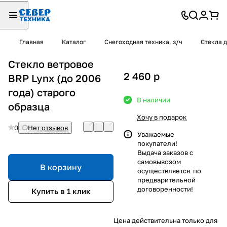
Главная
Каталог
Снегоходная техника, з/ч
Стекла 
Стекло ветровое
2 460
p
BRP Lynx (до 2006
года) старого
В наличии
образца
Хочу в подарок
0
Нет отзывов
Уважаемые
покупатели!
Выдача заказов с
самовывозом
В корзину
осуществляется по
предварительной
договоренности!
Купить в 1 клик
Цена действительна только для