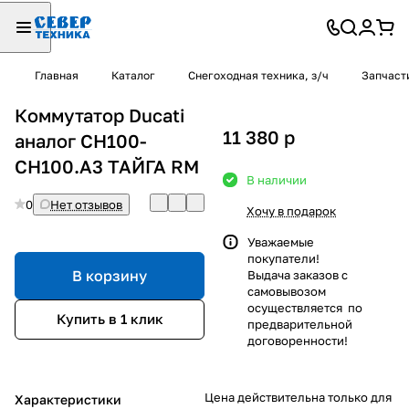
Главная
Каталог
Снегоходная техника, з/ч
Запчаст
Коммутатор Ducati
11 380
p
аналог CH100-
CH100.A3 ТАЙГА RM
В наличии
0
Нет отзывов
Хочу в подарок
Уважаемые
покупатели!
В корзину
Выдача заказов с
самовывозом
осуществляется по
Купить в 1 клик
предварительной
договоренности!
Цена действительна только для
Характеристики