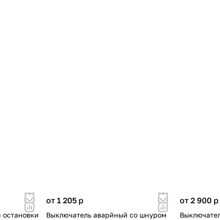
от 1 205
p
от 2 900
p
 остановки
Выключатель аварйный со шнуром
Выключател