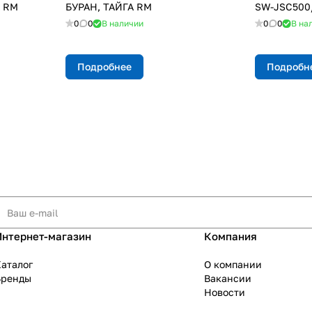
А RM
БУРАН, ТАЙГА RM
SW-JSC500
0
0
В наличии
0
0
В на
Подробнее
Подробн
Интернет-магазин
Компания
аталог
О компании
Бренды
Вакансии
Новости