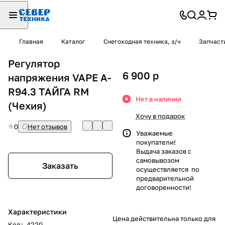
Главная
Каталог
Снегоходная техника, з/ч
Запчаст
Регулятор
6 900
p
напряжения VAPE A-
R94.3 ТАЙГА RM
Нет в наличии
(Чехия)
Хочу в подарок
0
Нет отзывов
Уважаемые
покупатели!
Выдача заказов с
самовывозом
Заказать
осуществляется по
предварительной
договоренности!
Характеристики
Цена действительна только для
Код
:
4220