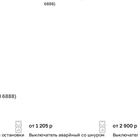
6888)
N 6888)
от 1 205
p
от 2 900
p
 остановки
Выключатель аварйный со шнуром
Выключател