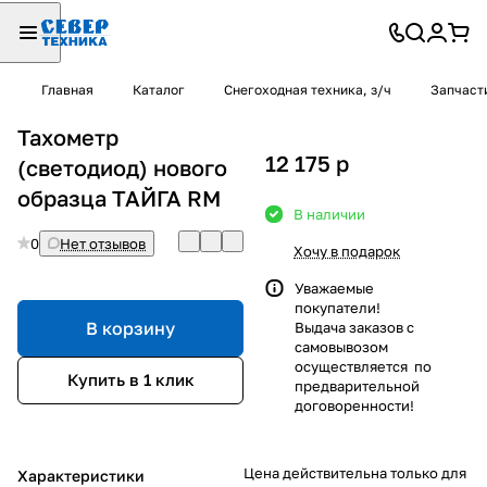
Главная
Каталог
Снегоходная техника, з/ч
Запчаст
Тахометр
12 175
p
(светодиод) нового
образца ТАЙГА RM
В наличии
0
Нет отзывов
Хочу в подарок
Уважаемые
покупатели!
В корзину
Выдача заказов с
самовывозом
осуществляется по
Купить в 1 клик
предварительной
договоренности!
Цена действительна только для
Характеристики