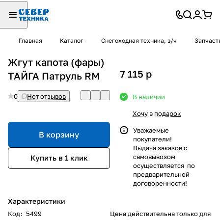
Главная
Каталог
Снегоходная техника, з/ч
Запчаст
Жгут капота (фары)
7 115
p
ТАЙГА Патруль RM
0
Нет отзывов
В наличии
Хочу в подарок
Уважаемые
В корзину
покупатели!
Выдача заказов с
самовывозом
Купить в 1 клик
осуществляется по
предварительной
договоренности!
Характеристики
Код
:
5499
Цена действительна только для