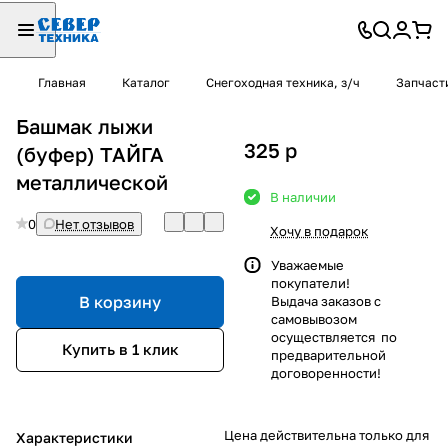
Главная
Каталог
Снегоходная техника, з/ч
Запчаст
Башмак лыжи
325
p
(буфер) ТАЙГА
металлической
В наличии
0
Нет отзывов
Хочу в подарок
Уважаемые
покупатели!
В корзину
Выдача заказов с
самовывозом
осуществляется по
Купить в 1 клик
предварительной
договоренности!
Цена действительна только для
Характеристики