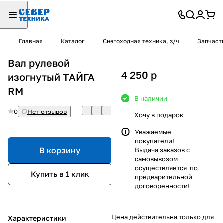
Главная
Каталог
Снегоходная техника, з/ч
Запчаст
Вал рулевой
4 250
p
изогнутый ТАЙГА
RM
В наличии
0
Нет отзывов
Хочу в подарок
Уважаемые
покупатели!
В корзину
Выдача заказов с
самовывозом
осуществляется по
Купить в 1 клик
предварительной
договоренности!
Цена действительна только для
Характеристики