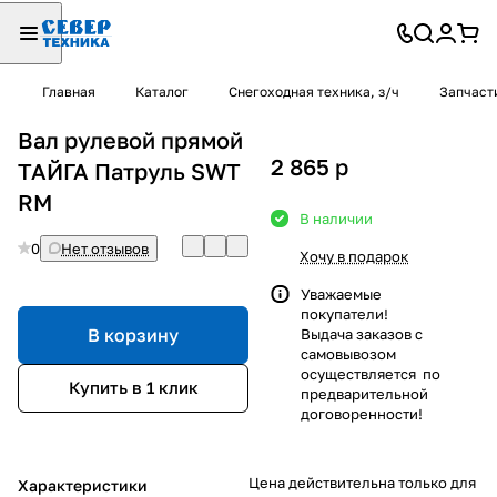
Главная
Каталог
Снегоходная техника, з/ч
Запчаст
Вал рулевой прямой
2 865
p
ТАЙГА Патруль SWT
RM
В наличии
0
Нет отзывов
Хочу в подарок
Уважаемые
покупатели!
В корзину
Выдача заказов с
самовывозом
осуществляется по
Купить в 1 клик
предварительной
договоренности!
Цена действительна только для
Характеристики