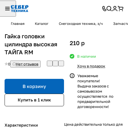
Главная
Каталог
Снегоходная техника, з/ч
Запчаст
Гайка головки
210
p
цилиндра высокая
ТАЙГА RM
В наличии
0
Нет отзывов
Хочу в подарок
Уважаемые
покупатели!
В корзину
Выдача заказов с
самовывозом
осуществляется по
Купить в 1 клик
предварительной
договоренности!
Цена действительна только для
Характеристики