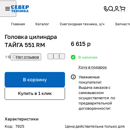
Главная
Каталог
Снегоходная техника, з/ч
Запчаст
Головка цилиндра
6 615
p
ТАЙГА 551 RM
0
Нет отзывов
В наличии
Хочу в подарок
Уважаемые
В корзину
покупатели!
Выдача заказов с
самовывозом
Купить в 1 клик
осуществляется по
предварительной
договоренности!
Характеристики
Код
:
7925
Цена действительна только для