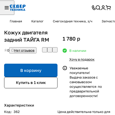
Главная
Каталог
Снегоходная техника, з/ч
Запчаст
Кожух двигателя
1 780
p
задний ТАЙГА RM
0
Нет отзывов
В наличии
Хочу в подарок
Уважаемые
В корзину
покупатели!
Выдача заказов с
самовывозом
Купить в 1 клик
осуществляется по
предварительной
договоренности!
Характеристики
Код
:
362
Цена действительна только для