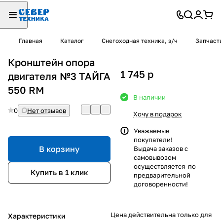
Главная
Каталог
Снегоходная техника, з/ч
Запчаст
Кронштейн опора
1 745
p
двигателя №3 ТАЙГА
550 RM
В наличии
0
Нет отзывов
Хочу в подарок
Уважаемые
покупатели!
В корзину
Выдача заказов с
самовывозом
осуществляется по
Купить в 1 клик
предварительной
договоренности!
Цена действительна только для
Характеристики