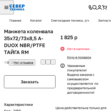
Главная
Каталог
Снегоходная техника, з/ч
Запчаст
Манжета коленвала
1 825
p
35х72/73х8,5 A-
DUOX NBR/PTFE
Нет в наличии
ТАЙГА RM
Хочу в подарок
0
Нет отзывов
Уважаемые
покупатели!
Выдача заказов с
самовывозом
Заказать
осуществляется по
предварительной
договоренности!
Характеристики
Цена действительна только для
Код
:
7459