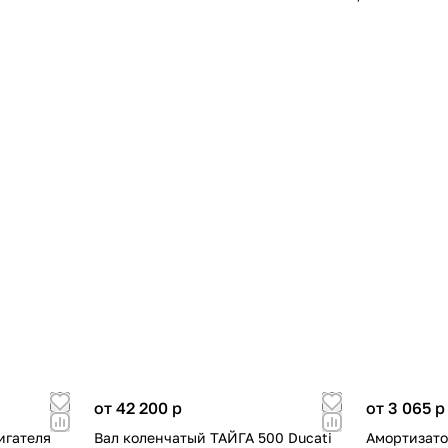
от 42 200
p
от 3 065
p
игателя
Вал коленчатый ТАЙГА 500 Ducati
Амортизато