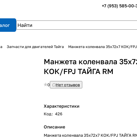
+7 (953) 585-00-
алог
га
Запчасти для двигателей Тайга
Манжета коленвала 35х72х7 КОК/FPJ
Манжета коленвала 35х7
КОК/FPJ ТАЙГА RM
0
Нет отзывов
Характеристики
Код
:
426
Описание
Манжета коленвала 35х72х7 КОК/FPJ ТАЙГА R