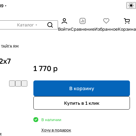
39
Каталог
Войти
Сравнение
Избранное
Корзина
 ТАЙГА RM
2х7
1 770
p
В корзину
Купить в 1 клик
В наличии
Хочу в подарок
M