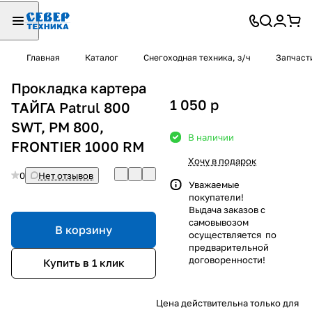
Главная
Каталог
Снегоходная техника, з/ч
Запчаст
Прокладка картера
1 050
p
ТАЙГА Patrul 800
SWT, РМ 800,
В наличии
FRONTIER 1000 RM
Хочу в подарок
0
Нет отзывов
Уважаемые
покупатели!
Выдача заказов с
самовывозом
В корзину
осуществляется по
предварительной
договоренности!
Купить в 1 клик
Цена действительна только для