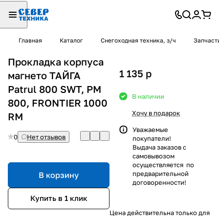
Главная
Каталог
Снегоходная техника, з/ч
Запчаст
Прокладка корпуса
1 135
p
магнето ТАЙГА
Patrul 800 SWT, РМ
В наличии
800, FRONTIER 1000
Хочу в подарок
RM
Уважаемые
0
Нет отзывов
покупатели!
Выдача заказов с
самовывозом
осуществляется по
предварительной
В корзину
договоренности!
Купить в 1 клик
Цена действительна только для