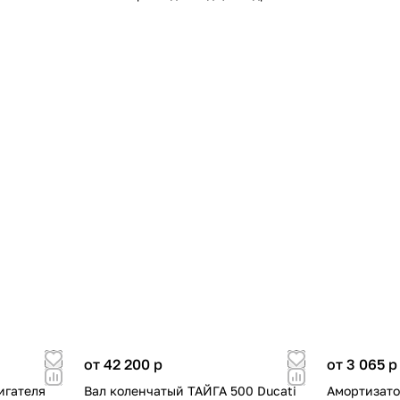
от 42 200
p
от 3 065
p
игателя
Вал коленчатый ТАЙГА 500 Ducati
Амортизато