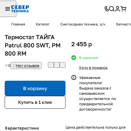
Главная
Каталог
Снегоходная техника, з/ч
Запчаст
Термостат ТАЙГА
2 455
p
Patrul 800 SWT, РМ
800 RM
В наличии
0
Нет отзывов
Хочу в подарок
Уважаемые
покупатели!
В корзину
Выдача заказов с
самовывозом
осуществляется по
Купить в 1 клик
предварительной
договоренности!
Цена действительна только для
Характеристики