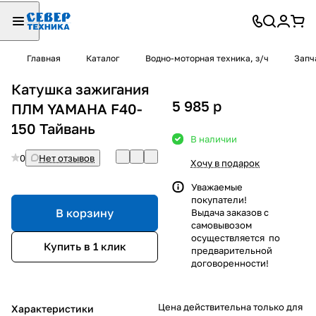
Главная
Каталог
Водно-моторная техника, з/ч
Запч
Катушка зажигания
5 985
p
ПЛМ YAMAHA F40-
150 Тайвань
В наличии
0
Нет отзывов
Хочу в подарок
Уважаемые
покупатели!
В корзину
Выдача заказов с
самовывозом
осуществляется по
Купить в 1 клик
предварительной
договоренности!
Цена действительна только для
Характеристики