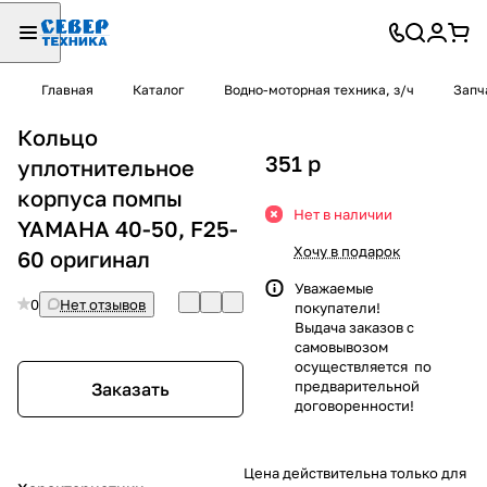
Главная
Каталог
Водно-моторная техника, з/ч
Запч
Кольцо
351
p
уплотнительное
корпуса помпы
Нет в наличии
YAMAHA 40-50, F25-
Хочу в подарок
60 оригинал
Уважаемые
0
Нет отзывов
покупатели!
Выдача заказов с
самовывозом
осуществляется по
предварительной
Заказать
договоренности!
Цена действительна только для