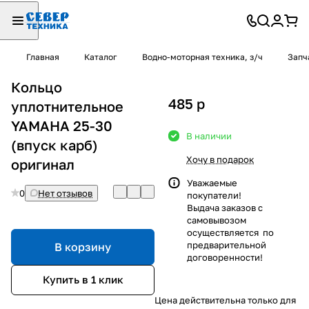
Главная
Каталог
Водно-моторная техника, з/ч
Запч
Кольцо
485
p
уплотнительное
YAMAHA 25-30
В наличии
(впуск карб)
Хочу в подарок
оригинал
Уважаемые
0
Нет отзывов
покупатели!
Выдача заказов с
самовывозом
осуществляется по
предварительной
В корзину
договоренности!
Купить в 1 клик
Цена действительна только для