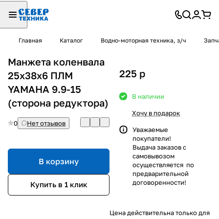
Главная
Каталог
Водно-моторная техника, з/ч
Запч
Манжета коленвала
225
p
25х38х6 ПЛМ
YAMAHA 9.9-15
В наличии
(сторона редуктора)
Хочу в подарок
0
Нет отзывов
Уважаемые
покупатели!
Выдача заказов с
самовывозом
В корзину
осуществляется по
предварительной
договоренности!
Купить в 1 клик
Цена действительна только для