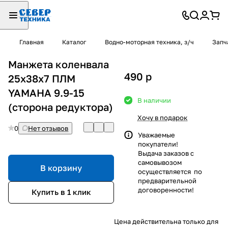
Главная
Каталог
Водно-моторная техника, з/ч
Запч
Манжета коленвала
490
p
25х38х7 ПЛМ
YAMAHA 9.9-15
В наличии
(сторона редуктора)
Хочу в подарок
0
Нет отзывов
Уважаемые
покупатели!
Выдача заказов с
самовывозом
В корзину
осуществляется по
предварительной
договоренности!
Купить в 1 клик
Цена действительна только для