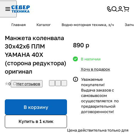
Главная
Каталог
Водно-моторная техника, з/ч
Запч
Манжета коленвала
890
p
30х42х6 ПЛМ
YAMAHA 40X
В наличии
(сторона редуктора)
Хочу в подарок
оригинал
Уважаемые
0
Нет отзывов
покупатели!
Выдача заказов с
самовывозом
осуществляется по
предварительной
В корзину
договоренности!
Купить в 1 клик
Цена действительна только для