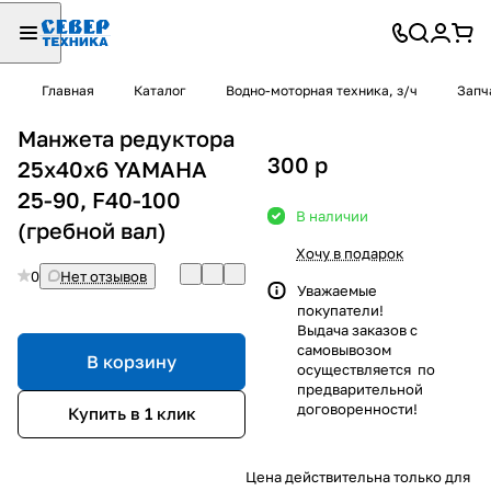
Главная
Каталог
Водно-моторная техника, з/ч
Запч
Манжета редуктора
300
p
25х40х6 YAMAHA
25-90, F40-100
В наличии
(гребной вал)
Хочу в подарок
0
Нет отзывов
Уважаемые
покупатели!
Выдача заказов с
самовывозом
В корзину
осуществляется по
предварительной
договоренности!
Купить в 1 клик
Цена действительна только для