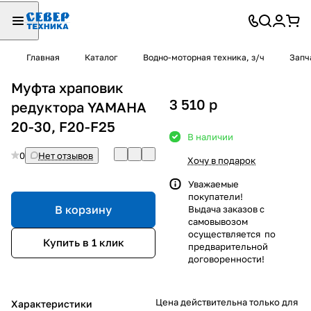
Главная
Каталог
Водно-моторная техника, з/ч
Запч
Муфта храповик
3 510
p
редуктора YAMAHA
20-30, F20-F25
В наличии
0
Нет отзывов
Хочу в подарок
Уважаемые
покупатели!
В корзину
Выдача заказов с
самовывозом
осуществляется по
Купить в 1 клик
предварительной
договоренности!
Цена действительна только для
Характеристики